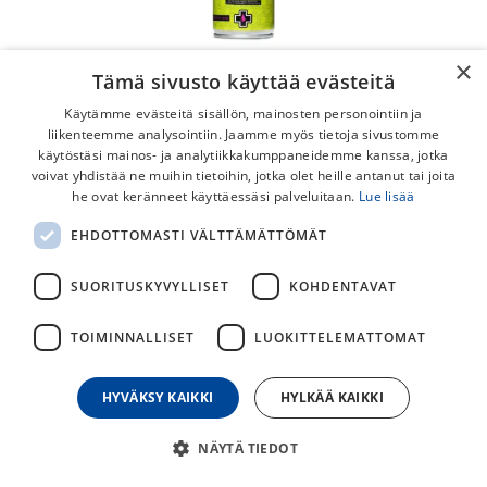
×
Tämä sivusto käyttää evästeitä
Käytämme evästeitä sisällön, mainosten personointiin ja
liikenteemme analysointiin. Jaamme myös tietoja sivustomme
käytöstäsi mainos- ja analytiikkakumppaneidemme kanssa, jotka
voivat yhdistää ne muihin tietoihin, jotka olet heille antanut tai joita
he ovat keränneet käyttäessäsi palveluitaan.
Lue lisää
Muc-Off Foam Fresh Cleaner 250ml
EHDOTTOMASTI VÄLTTÄMÄTTÖMÄT
Puhdistusvaahto
SUORITUSKYVYLLISET
KOHDENTAVAT
Muc-Off Foam fresh on erittäin tehokas ja helppokäyttöinen
vaahtoava puhdistusaine. Tuote sopii ihanteellisesti kypärän
TOIMINNALLISET
LUOKITTELEMATTOMAT
vuorauksille, ajokenkien puhdistamiseen tai mille tahansa
pehmeälle materiaalille, joka joutuu kosketukseen käyttäjän
kanssa.
HYVÄKSY KAIKKI
HYLKÄÄ KAIKKI
10,00
€
NÄYTÄ TIEDOT