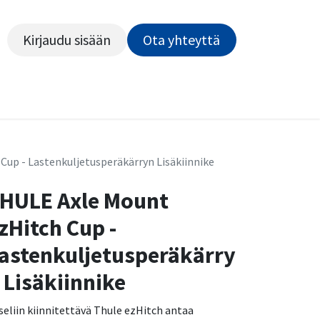
Kirjaudu sisään
Ota yhteyttä​​​​​​
Kiekot
Outlet
Pyörähuolto
Rahoitus
Työsu
up - Lastenkuljetusperäkärryn Lisäkiinnike
HULE Axle Mount
zHitch Cup -
astenkuljetusperäkärry
 Lisäkiinnike
seliin kiinnitettävä Thule ezHitch antaa