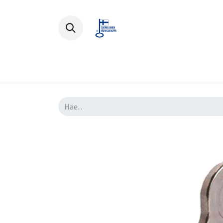
Polkupyörät
Ajovarusteet
Lisä