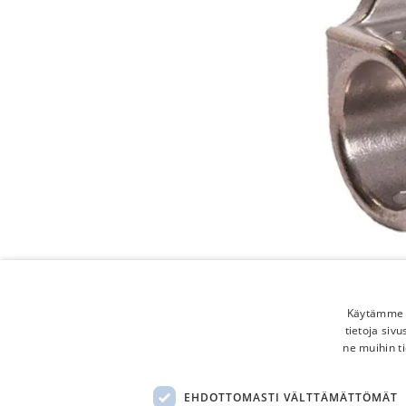
Käytämme e
tietoja siv
ne muihin ti
EHDOTTOMASTI VÄLTTÄMÄTTÖMÄT