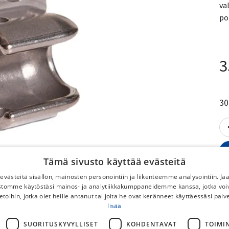
va
po
3
30
Tämä sivusto käyttää evästeitä
västeitä sisällön, mainosten personointiin ja liikenteemme analysointiin. 
ustomme käytöstäsi mainos- ja analytiikkakumppaneidemme kanssa, jotka voi
etoihin, jotka olet heille antanut tai joita he ovat keränneet käyttäessäsi palv
lisää
V
SUORITUSKYVYLLISET
KOHDENTAVAT
TOIMI