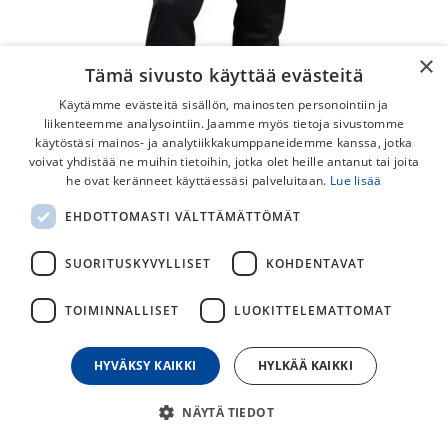
×
Tämä sivusto käyttää evästeitä
Käytämme evästeitä sisällön, mainosten personointiin ja
liikenteemme analysointiin. Jaamme myös tietoja sivustomme
käytöstäsi mainos- ja analytiikkakumppaneidemme kanssa, jotka
voivat yhdistää ne muihin tietoihin, jotka olet heille antanut tai joita
he ovat keränneet käyttäessäsi palveluitaan.
Lue lisää
EHDOTTOMASTI VÄLTTÄMÄTTÖMÄT
Pearl Izumi Summit Amfib Pitkät
Ajohousut
SUORITUSKYVYLLISET
KOHDENTAVAT
Tämä housu on kuin tehty pohjoismaisen syksyn ja talven
TOIMINNALLISET
LUOKITTELEMATTOMAT
maastolenkeille!
HYVÄKSY KAIKKI
HYLKÄÄ KAIKKI
104,50
€
209,00
€
NÄYTÄ TIEDOT