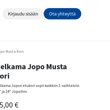
Kirjaudu sisään
Ota yhteyttä​​​​​​
Kiekot
Outlet
Pyörähuolto
Rahoitus
Työsu
po Musta Kori
elkama Jopo Musta
ori
lkama Jopon etukori sopii kaikkiin 1-vaihteisiin
" ja 24" Jopoihin.
5,00
€