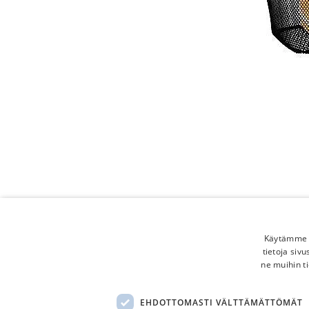
Käytämme e
tietoja siv
ne muihin ti
EHDOTTOMASTI VÄLTTÄMÄTTÖMÄT