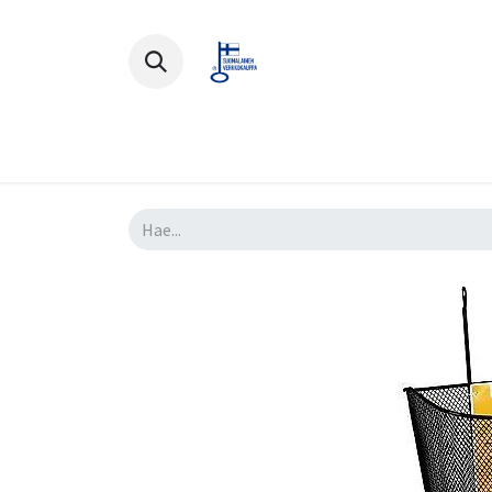
Polkupyörät
Ajovarusteet
Lisä