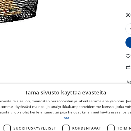
30
V
Tämä sivusto käyttää evästeitä
No
västeitä sisällön, mainosten personointiin ja liikenteemme analysointiin. 
ustomme käytöstäsi mainos- ja analytiikkakumppaneidemme kanssa, jotka voi
To
etoihin, jotka olet heille antanut tai joita he ovat keränneet käyttäessäsi palv
No
lisää
DB
SUORITUSKYVYLLISET
KOHDENTAVAT
TOIMI
Po