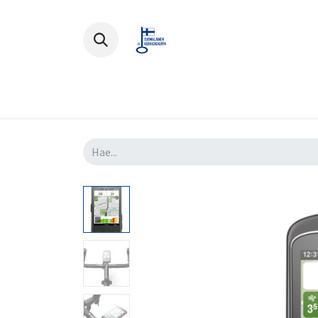
Polkupyörät
Ajovarusteet
Lisä