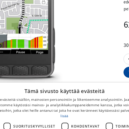
ed
pe
6
30
Tämä sivusto käyttää evästeitä
västeitä sisällön, mainosten personointiin ja liikenteemme analysointiin. 
ustomme käytöstäsi mainos- ja analytiikkakumppaneidemme kanssa, jotka voi
etoihin, jotka olet heille antanut tai joita he ovat keränneet käyttäessäsi palv
V
lisää
No
SUORITUSKYVYLLISET
KOHDENTAVAT
TOIMI