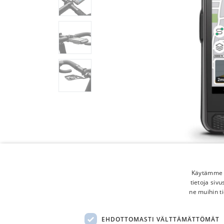
Käytämme e
tietoja siv
ne muihin ti
EHDOTTOMASTI VÄLTTÄMÄTTÖMÄT