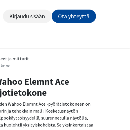
Kirjaudu sisään
Ota yhteyttä​​​​​​
Kiekot
Outlet
Pyörähuolto
Rahoitus
Työsu
eet ja mittarit
okone
ahoo Elemnt Ace
jotietokone
den Wahoo Elemnt Ace -pyörätietokoneen on
urin ja tehokkain malli. Kosketusnäytön
lppokäyttöisyydellä, suurennetulla näytöllä,
ka huolehtii yksityiskohdista. Se yksinkertaistaa