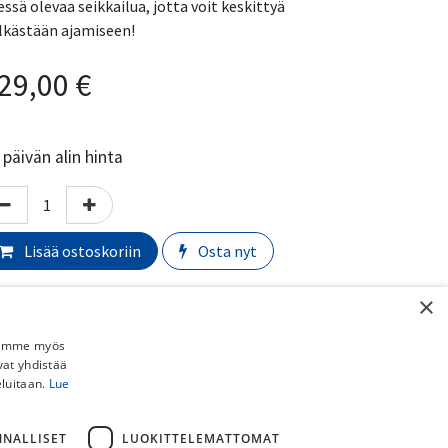
essä olevaa seikkailua, jotta voit keskittyä
lkästään ajamiseen!
29,00
€
päivän alin hinta
Lisää ostoskoriin
Osta nyt
Lisää toivelistalle
×
Vertaa
Jaamme myös
vat yhdistää
eluitaan.
Lue
almistaja
:
Wahoo
rmaali toimitusaika:
​​​2-5 arkipäivää
NNALLISET
LUOKITTELEMATTOMAT