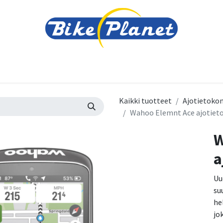
varusteet
Tarvikkeet
Varaosat
Renkaat ja 
Kaikki tuotteet
Ajotietokon
Wahoo Elemnt Ace ajotiet
W
a
Uu
su
he
jo