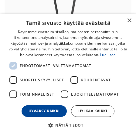
×
Tämä sivusto käyttää evästeitä
Käytämme evästeitä sisällön, mainosten personointiin ja
liikenteemme analysointiin. Jaamme myös tietoja sivustomme
käytöstäsi mainos- ja analytiikkakumppaneidemme kanssa, jotka
voivat yhdistää ne muihin tietoihin, jotka olet heille antanut tai joita
he ovat keränneet käyttäessäsi palveluitaan.
Lue lisää
Atran Velo Cargo Extra
EHDOTTOMASTI VÄLTTÄMÄTTÖMÄT
Etutavarateline
SUORITUSKYVYLLISET
KOHDENTAVAT
Tukeva Retro-henkinen Cargo etutavarateline.
65,00
€
TOIMINNALLISET
LUOKITTELEMATTOMAT
HYVÄKSY KAIKKI
HYLKÄÄ KAIKKI
30
päivän alin hinta
NÄYTÄ TIEDOT