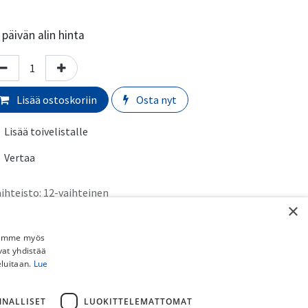
päivän alin hinta
Lisää ostoskoriin
Osta nyt
Lisää toivelistalle
Vertaa
ihteisto
:
12-vaihteinen
×
erkki
:
SRAM
Jaamme myös
rmaali toimitusaika:
​​​2-5 arkipäivää
vat yhdistää
eluitaan.
Lue
imituskulut:
uto myymälästä:
​​​​​Ilmainen
NNALLISET
LUOKITTELEMATTOMAT