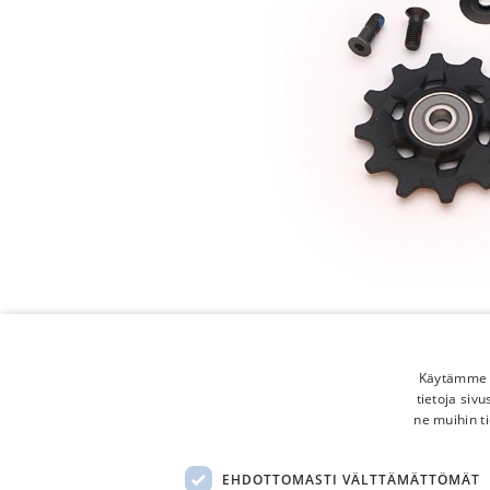
Käytämme e
tietoja siv
ne muihin ti
EHDOTTOMASTI VÄLTTÄMÄTTÖMÄT