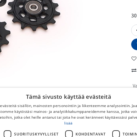
30
Va
M
Tämä sivusto käyttää evästeitä
västeitä sisällön, mainosten personointiin ja liikenteemme analysointiin. 
No
ustomme käytöstäsi mainos- ja analytiikkakumppaneidemme kanssa, jotka voi
etoihin, jotka olet heille antanut tai joita he ovat keränneet käyttäessäsi palv
lisää
To
No
SUORITUSKYVYLLISET
KOHDENTAVAT
TOIMI