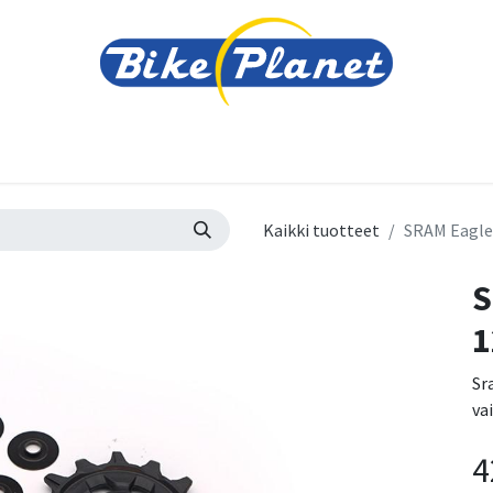
varusteet
Tarvikkeet
Varaosat
Renkaat ja 
Kaikki tuotteet
SRAM Eagle 
S
1
Sr
va
4