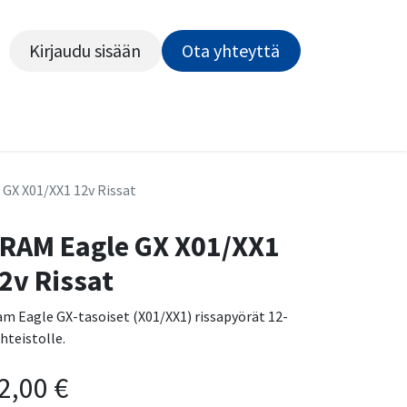
Kirjaudu sisään
Ota yhteyttä​​​​​​
Kiekot
Outlet
Pyörähuolto
Rahoitus
Työsu
GX X01/XX1 12v Rissat
RAM Eagle GX X01/XX1
2v Rissat
am Eagle GX-tasoiset (X01/XX1) rissapyörät 12-
ihteistolle.
2,00
€