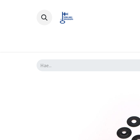
Polkupyörät
Ajovarusteet
Lisä