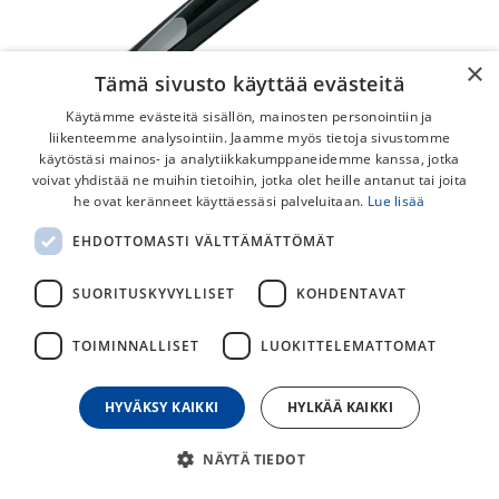
×
Tämä sivusto käyttää evästeitä
Käytämme evästeitä sisällön, mainosten personointiin ja
liikenteemme analysointiin. Jaamme myös tietoja sivustomme
käytöstäsi mainos- ja analytiikkakumppaneidemme kanssa, jotka
voivat yhdistää ne muihin tietoihin, jotka olet heille antanut tai joita
he ovat keränneet käyttäessäsi palveluitaan.
Lue lisää
EHDOTTOMASTI VÄLTTÄMÄTTÖMÄT
SKS X-Blade 26"-27.5" Takalokasuoja
Musta/Harmaa
SUORITUSKYVYLLISET
KOHDENTAVAT
Laadukas ja kestävä maastopyörän takalokasuoja
TOIMINNALLISET
LUOKITTELEMATTOMAT
pikakiinnityksellä.
SKS X-Blade maastopyörän lokasuoja. Se kiinnittyy kätevästi
HYVÄKSY KAIKKI
HYLKÄÄ KAIKKI
satulaputkeen ja sen saa irti tarvittaessa nopeasti.
NÄYTÄ TIEDOT
33,00
€