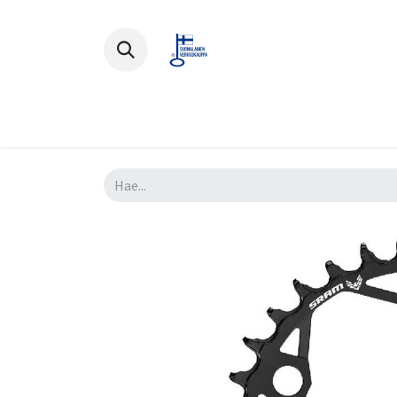
Polkupyörät
Ajovarusteet
Lisä