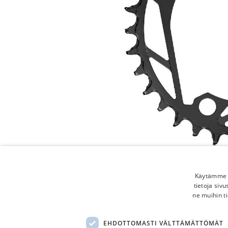
Käytämme e
tietoja siv
ne muihin ti
EHDOTTOMASTI VÄLTTÄMÄTTÖMÄT