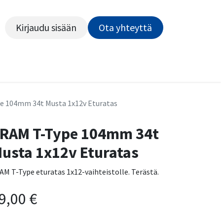
Kirjaudu sisään
Ota yhteyttä​​​​​​
Kiekot
Outlet
Pyörähuolto
Rahoitus
Työsu
e 104mm 34t Musta 1x12v Eturatas
RAM T-Type 104mm 34t
usta 1x12v Eturatas
AM T-Type eturatas 1x12-vaihteistolle. Terästä.
9,00
€