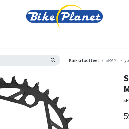
varusteet
Tarvikkeet
Varaosat
Renkaat ja 
Kaikki tuotteet
SRAM T-Typ
S
M
SR
5