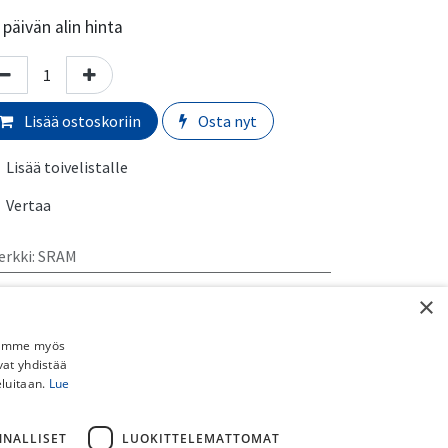
päivän alin hinta
Lisää ostoskoriin
Osta nyt
Lisää toivelistalle
Vertaa
erkki
:
SRAM
rmaali toimitusaika:
​​​2-5 arkipäivää
×
Jaamme myös
imituskulut:
vat yhdistää
uto myymälästä:
​​​​​Ilmainen
eluitaan.
Lue
 Schenker paketti (ei pyörille):
​​​​​​​​6,90€
stipaketti (ei pyörille):
​​​​​​​8,90€
NNALLISET
LUOKITTELEMATTOMAT
ainen toimitus yli 150€ DB Schenker ja Postipaketteihin (ei