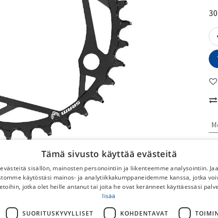
30
M
No
Tämä sivusto käyttää evästeitä
västeitä sisällön, mainosten personointiin ja liikenteemme analysointiin. 
To
ustomme käytöstäsi mainos- ja analytiikkakumppaneidemme kanssa, jotka voi
No
etoihin, jotka olet heille antanut tai joita he ovat keränneet käyttäessäsi palv
DB
lisää
Po
SUORITUSKYVYLLISET
KOHDENTAVAT
TOIMI
Ilm