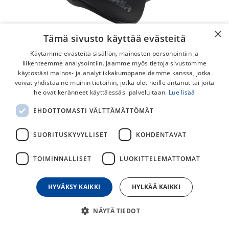
×
Tämä sivusto käyttää evästeitä
Käytämme evästeitä sisällön, mainosten personointiin ja
liikenteemme analysointiin. Jaamme myös tietoja sivustomme
käytöstäsi mainos- ja analytiikkakumppaneidemme kanssa, jotka
voivat yhdistää ne muihin tietoihin, jotka olet heille antanut tai joita
he ovat keränneet käyttäessäsi palveluitaan.
Lue lisää
EHDOTTOMASTI VÄLTTÄMÄTTÖMÄT
Selle Italia Novus Boost EVO Kit
Carbonio Superflow
SUORITUSKYVYLLISET
KOHDENTAVAT
Vain 165g painava Novus Boost Evo Kit Carbonio Superflow
TOIMINNALLISET
LUOKITTELEMATTOMAT
on Novus -sarjan kevyin satula. Tässä mallissa on
täydellisessä tasapainossa suorituskyky, mukavuus ja keveys.
HYVÄKSY KAIKKI
HYLKÄÄ KAIKKI
329,00
€
NÄYTÄ TIEDOT