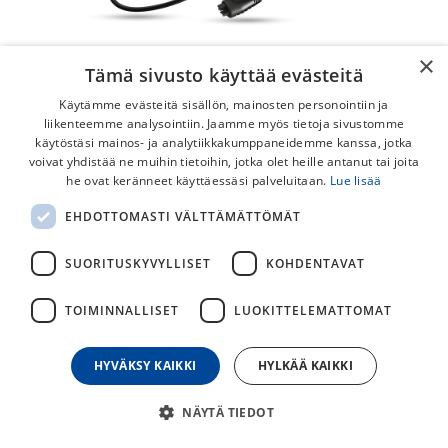
×
Tämä sivusto käyttää evästeitä
Käytämme evästeitä sisällön, mainosten personointiin ja
liikenteemme analysointiin. Jaamme myös tietoja sivustomme
käytöstäsi mainos- ja analytiikkakumppaneidemme kanssa, jotka
voivat yhdistää ne muihin tietoihin, jotka olet heille antanut tai joita
he ovat keränneet käyttäessäsi palveluitaan.
Lue lisää
Bosch Fast Charger 6A Laturi
EHDOTTOMASTI VÄLTTÄMÄTTÖMÄT
Bosch Fast Charger 6A 220-240V laturi soveltuu useimmille
Bosch Powerpack ja Powertube akuille. Nimensä mukaisesti
SUORITUSKYVYLLISET
KOHDENTAVAT
NOPEA laturi. (Huom! Ei sovellu Smart System järjestelmiin)
TOIMINNALLISET
LUOKITTELEMATTOMAT
199,00
€
HYVÄKSY KAIKKI
HYLKÄÄ KAIKKI
30
päivän alin hinta
NÄYTÄ TIEDOT