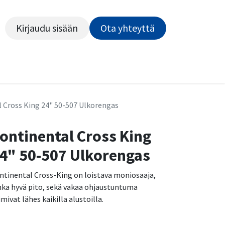
Kirjaudu sisään
Ota yhteyttä​​​​​​
Kiekot
Outlet
Pyörähuolto
Rahoitus
Työsu
 Cross King 24" 50-507 Ulkorengas
ontinental Cross King
4" 50-507 Ulkorengas
ntinental Cross-King on loistava moniosaaja,
nka hyvä pito, sekä vakaa ohjaustuntuma
imivat lähes kaikilla alustoilla.