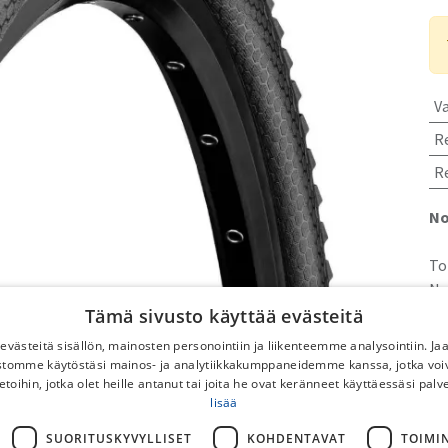
V
R
R
No
To
No
DB
Tämä sivusto käyttää evästeitä
Po
västeitä sisällön, mainosten personointiin ja liikenteemme analysointiin. 
Ilm
ustomme käytöstäsi mainos- ja analytiikkakumppaneidemme kanssa, jotka voi
etoihin, jotka olet heille antanut tai joita he ovat keränneet käyttäessäsi palv
pyö
lisää
Py
SUORITUSKYVYLLISET
KOHDENTAVAT
TOIMI