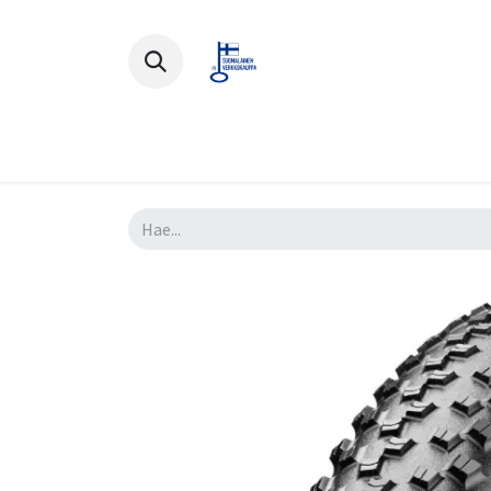
Polkupyörät
Ajovarusteet
Lisä