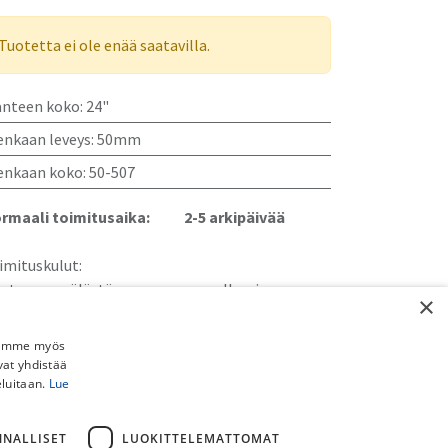
Tuotetta ei ole enää saatavilla.
anteen koko
:
24"
enkaan leveys
:
50mm
enkaan koko
:
50-507
rmaali toimitusaika:
​​​2-5 arkipäivää
imituskulut:
uto myymälästä:
​​​​​Ilmainen
×
 Schenker paketti (ei pyörille):
​​​​​​​​6,90€
stipaketti (ei pyörille):
​​​​​​​8,90€
Jaamme myös
ainen toimitus yli 150€ DB Schenker ja Postipaketteihin (ei
vat yhdistää
eluitaan.
Lue
rille).
örän kotiinkuljetus:
​​​39,90€
NNALLISET
LUOKITTELEMATTOMAT