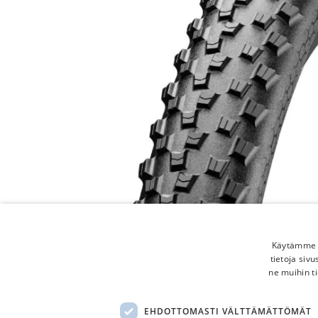
Käytämme e
tietoja siv
ne muihin ti
EHDOTTOMASTI VÄLTTÄMÄTTÖMÄT