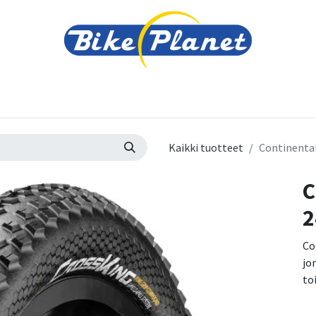
varusteet
Tarvikkeet
Varaosat
Renkaat ja 
Kaikki tuotteet
Continental
C
2
Co
jo
to