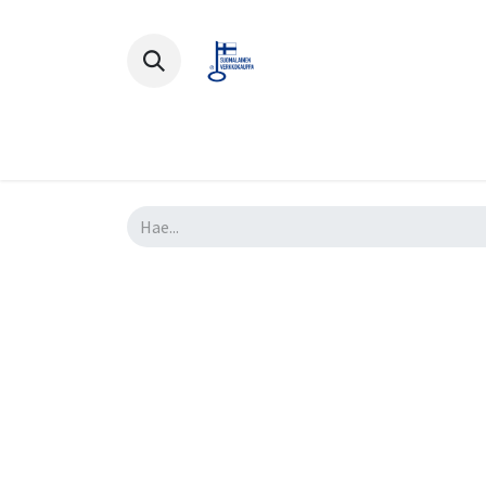
Polkupyörät
Ajovarusteet
Lisä