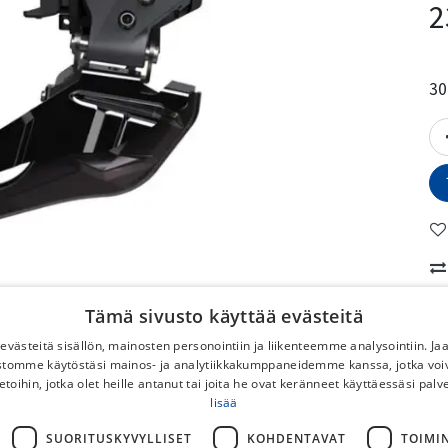
2
30
Tämä sivusto käyttää evästeitä
Va
västeitä sisällön, mainosten personointiin ja liikenteemme analysointiin. 
M
ustomme käytöstäsi mainos- ja analytiikkakumppaneidemme kanssa, jotka voi
etoihin, jotka olet heille antanut tai joita he ovat keränneet käyttäessäsi palv
No
lisää
SUORITUSKYVYLLISET
KOHDENTAVAT
TOIMI
To