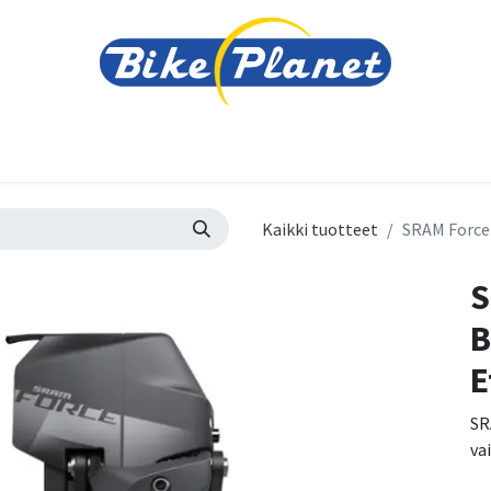
varusteet
Tarvikkeet
Varaosat
Renkaat ja 
Kaikki tuotteet
SRAM Force 
S
B
E
SR
va