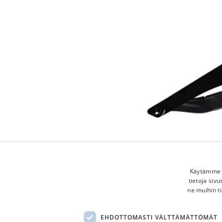
Käytämme e
tietoja siv
ne muihin ti
EHDOTTOMASTI VÄLTTÄMÄTTÖMÄT