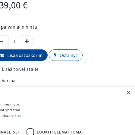
39,00
€
päivän alin hinta
Lisää ostoskoriin
Osta nyt
Lisää toivelistalle
Vertaa
×
ihteisto
:
12-vaihteinen
Jaamme myös
erkki
:
SRAM
vat yhdistää
eluitaan.
Lue
rmaali toimitusaika:
​​​2-5 arkipäivää
NNALLISET
LUOKITTELEMATTOMAT
imituskulut: