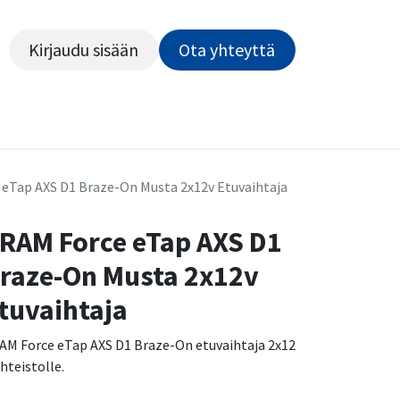
Kirjaudu sisään
Ota yhteyttä​​​​​​
Kiekot
Outlet
Pyörähuolto
Rahoitus
Työsu
eTap AXS D1 Braze-On Musta 2x12v Etuvaihtaja
RAM Force eTap AXS D1
raze-On Musta 2x12v
tuvaihtaja
AM Force eTap AXS D1 Braze-On etuvaihtaja 2x12
ihteistolle.