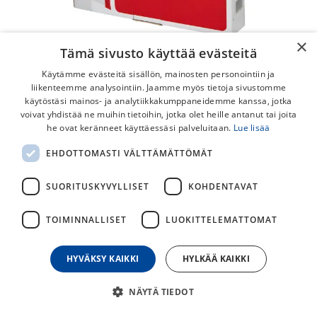
×
Tämä sivusto käyttää evästeitä
Käytämme evästeitä sisällön, mainosten personointiin ja
liikenteemme analysointiin. Jaamme myös tietoja sivustomme
käytöstäsi mainos- ja analytiikkakumppaneidemme kanssa, jotka
voivat yhdistää ne muihin tietoihin, jotka olet heille antanut tai joita
SRAM RST 1.1 x 2200mm
he ovat keränneet käyttäessäsi palveluitaan.
Lue lisää
Vaihdevaijeri Bulk
EHDOTTOMASTI VÄLTTÄMÄTTÖMÄT
SRAM vaihdevaijeri 1,1mm x 2200mm
SUORITUSKYVYLLISET
KOHDENTAVAT
9,00
€
TOIMINNALLISET
LUOKITTELEMATTOMAT
30
päivän alin hinta
HYVÄKSY KAIKKI
HYLKÄÄ KAIKKI
NÄYTÄ TIEDOT