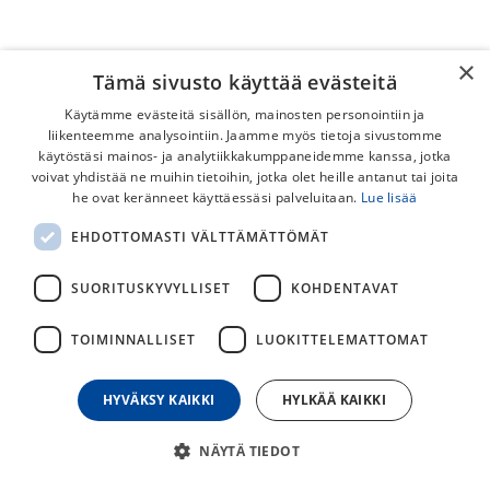
×
Tämä sivusto käyttää evästeitä
Käytämme evästeitä sisällön, mainosten personointiin ja
liikenteemme analysointiin. Jaamme myös tietoja sivustomme
käytöstäsi mainos- ja analytiikkakumppaneidemme kanssa, jotka
voivat yhdistää ne muihin tietoihin, jotka olet heille antanut tai joita
he ovat keränneet käyttäessäsi palveluitaan.
Lue lisää
EHDOTTOMASTI VÄLTTÄMÄTTÖMÄT
Truvativ Hussefelt Comp 31.8mm /
700mm Nousu 20mm Riser
SUORITUSKYVYLLISET
KOHDENTAVAT
Ohjaustanko
TOIMINNALLISET
LUOKITTELEMATTOMAT
Ohjaustanko maastopyöriin tai hybrideihin.
HYVÄKSY KAIKKI
HYLKÄÄ KAIKKI
39,00
€
NÄYTÄ TIEDOT
30
päivän alin hinta