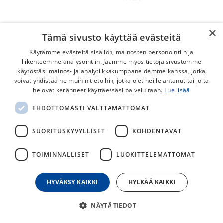
×
Tämä sivusto käyttää evästeitä
Käytämme evästeitä sisällön, mainosten personointiin ja
liikenteemme analysointiin. Jaamme myös tietoja sivustomme
käytöstäsi mainos- ja analytiikkakumppaneidemme kanssa, jotka
voivat yhdistää ne muihin tietoihin, jotka olet heille antanut tai joita
he ovat keränneet käyttäessäsi palveluitaan.
Lue lisää
SRAM DUB BB386 Road 86.5mm
EHDOTTOMASTI VÄLTTÄMÄTTÖMÄT
Pressfit Keskiölaakeri
SUORITUSKYVYLLISET
KOHDENTAVAT
SRAM DUB BB386 Road Pressfit 86.5mm keskiölaakeri.
TOIMINNALLISET
LUOKITTELEMATTOMAT
69,00
€
HYVÄKSY KAIKKI
HYLKÄÄ KAIKKI
30
päivän alin hinta
NÄYTÄ TIEDOT