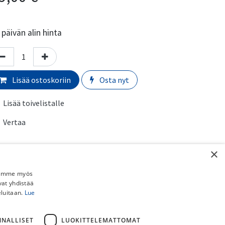
päivän alin hinta
Lisää ostoskoriin
Osta nyt
Lisää toivelistalle
Vertaa
erkki
:
SRAM
×
rmaali toimitusaika:
​​​2-5 arkipäivää
Jaamme myös
vat yhdistää
eluitaan.
Lue
imituskulut:
uto myymälästä:
​​​​​Ilmainen
 Schenker paketti (ei pyörille):
​​​​​​​​6,90€
NNALLISET
LUOKITTELEMATTOMAT