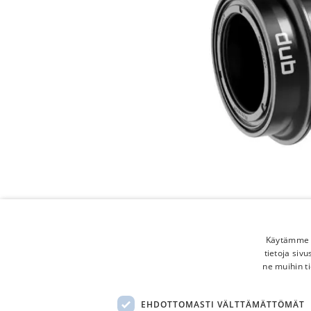
Käytämme e
tietoja siv
ne muihin ti
EHDOTTOMASTI VÄLTTÄMÄTTÖMÄT