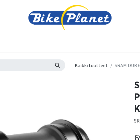
varusteet
Tarvikkeet
Varaosat
Renkaat ja 
Kaikki tuotteet
SRAM DUB 6
S
P
K
SR
6