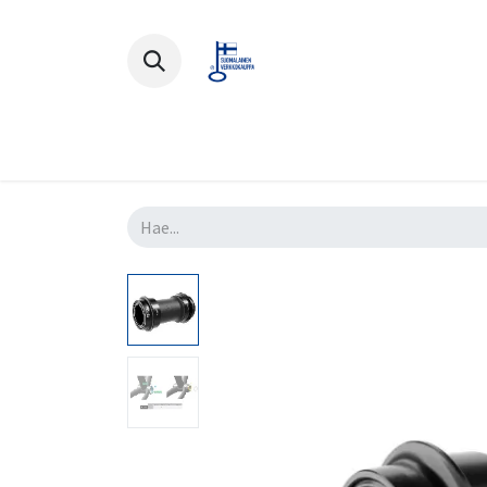
Polkupyörät
Ajovarusteet
Lisä