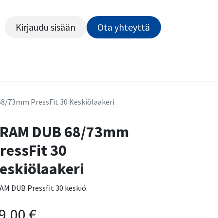
Kirjaudu sisään
Ota yhteyttä​​​​​​
Kiekot
Outlet
Pyörähuolto
Rahoitus
Työsu
8/73mm PressFit 30 Keskiölaakeri
RAM DUB 68/73mm
ressFit 30
eskiölaakeri
AM DUB Pressfit 30 keskiö.
9,00
€