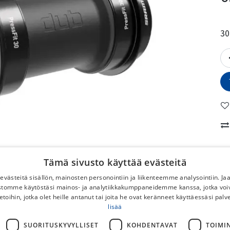
30
M
Tämä sivusto käyttää evästeitä
No
västeitä sisällön, mainosten personointiin ja liikenteemme analysointiin. 
ustomme käytöstäsi mainos- ja analytiikkakumppaneidemme kanssa, jotka voi
etoihin, jotka olet heille antanut tai joita he ovat keränneet käyttäessäsi palv
To
lisää
No
DB
SUORITUSKYVYLLISET
KOHDENTAVAT
TOIMI