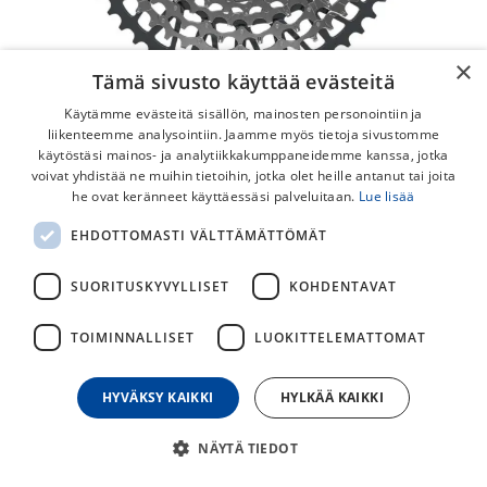
×
Tämä sivusto käyttää evästeitä
Käytämme evästeitä sisällön, mainosten personointiin ja
liikenteemme analysointiin. Jaamme myös tietoja sivustomme
käytöstäsi mainos- ja analytiikkakumppaneidemme kanssa, jotka
voivat yhdistää ne muihin tietoihin, jotka olet heille antanut tai joita
he ovat keränneet käyttäessäsi palveluitaan.
Lue lisää
SRAM GX Eagle T-Type XS-1275 10-52t
EHDOTTOMASTI VÄLTTÄMÄTTÖMÄT
12v Pakka
SUORITUSKYVYLLISET
KOHDENTAVAT
Sram rataspakka XS-1275 T-Type voimansiirrolle.
TOIMINNALLISET
LUOKITTELEMATTOMAT
285,00
€
HYVÄKSY KAIKKI
HYLKÄÄ KAIKKI
30
päivän alin hinta
NÄYTÄ TIEDOT