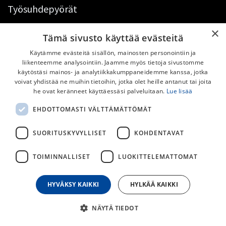
Työsuhdepyörät
Työsuhdepyöräinfo
×
Tämä sivusto käyttää evästeitä
Ota yhteyttä​
Käytämme evästeitä sisällön, mainosten personointiin ja
liikenteemme analysointiin. Jaamme myös tietoja sivustomme
käytöstäsi mainos- ja analytiikkakumppaneidemme kanssa, jotka
voivat yhdistää ne muihin tietoihin, jotka olet heille antanut tai joita
he ovat keränneet käyttäessäsi palveluitaan.
Lue lisää
Pyörähuolto
EHDOTTOMASTI VÄLTTÄMÄTTÖMÄT
Huoltopalvelumme
SUORITUSKYVYLLISET
KOHDENTAVAT
Hinnasto​
TOIMINNALLISET
LUOKITTELEMATTOMAT
Hyödyllisiä linkkejä
HYVÄKSY KAIKKI
HYLKÄÄ KAIKKI
Toimitusehdot
Palautukset
NÄYTÄ TIEDOT
Tietosuojaseloste​
Saavutettavuusseloste​