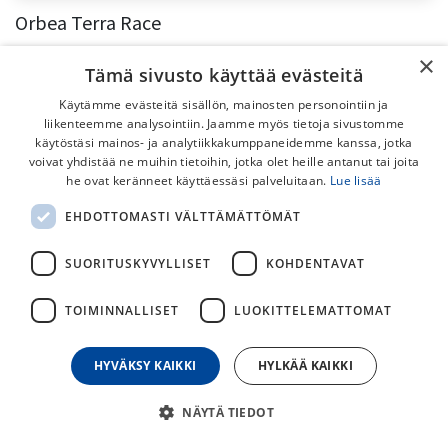
Orbea Terra Race
Orbea Terra Race – uuden sukupolven kisagravel tarjoaa tehoa ja
×
suorituskykyä! Orbean täysin uusi Terra Race -malli edustaa gravelpyörien
Tämä sivusto käyttää evästeitä
sporttisinta ja kilpailuhenkisintä laitaa. Malli on suunnitelt...
Käytämme evästeitä sisällön, mainosten personointiin ja
Gravelpyörä
Gravelpyöräily
Orbea
Terra Race
liikenteemme analysointiin. Jaamme myös tietoja sivustomme
10.12.2025
Pyörämallit
käytöstäsi mainos- ja analytiikkakumppaneidemme kanssa, jotka
voivat yhdistää ne muihin tietoihin, jotka olet heille antanut tai joita
he ovat keränneet käyttäessäsi palveluitaan.
Lue lisää
EHDOTTOMASTI VÄLTTÄMÄTTÖMÄT
SUORITUSKYVYLLISET
KOHDENTAVAT
Valikoimamme
Pyörät
TOIMINNALLISET
LUOKITTELEMATTOMAT
Ajovarusteet​
Lisävarusteet
HYVÄKSY KAIKKI
HYLKÄÄ KAIKKI
Tarvikkeet
Varaosat
NÄYTÄ TIEDOT
Renkaat ja Kiekot