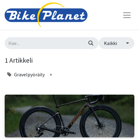
Kaikki
1 Artikkeli
Gravelpyöräily
×