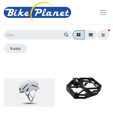
su
Kaikki