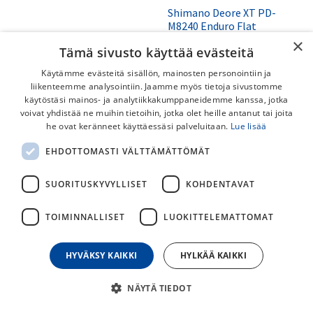
Shimano Deore XT PD-
M8240 Enduro Flat
S-Works Evade 4 MIPS
Polkimet
×
Tämä sivusto käyttää evästeitä
Uuden sukupolven täysin
Shimano DEORE XT PD-M8240
uudistettu S-Works Evade 4 on
maastopolkimet tarjoavat
Käytämme evästeitä sisällön, mainosten personointiin ja
entistäkin nopeampi, viileämpi
erinomaisen pidon, leveän
liikenteemme analysointiin. Jaamme myös tietoja sivustomme
ja mukavampi aerodynaaminen
kaksikoveran alustan ja
339,00
€
129,00
€
maantie- ja gravel-kypärä.
kestävän rakenteen trail- ja
käytöstäsi mainos- ja analytiikkakumppaneidemme kanssa, jotka
enduroajoon. Kevyet,
voivat yhdistää ne muihin tietoihin, jotka olet heille antanut tai joita
huollettavat ja pitkäikäiset
he ovat keränneet käyttäessäsi palveluitaan.
Lue lisää
polkimet aktiiviselle
maastopyöräilijälle.
EHDOTTOMASTI VÄLTTÄMÄTTÖMÄT
SUORITUSKYVYLLISET
KOHDENTAVAT
TOIMINNALLISET
LUOKITTELEMATTOMAT
HYVÄKSY KAIKKI
HYLKÄÄ KAIKKI
Shimano Saint PD-G8040
Scott Sub Sport 30 Wave
Flat Polkimet
NÄYTÄ TIEDOT
-26
Bike parkiin ja vauhdikkaaseen
Sub Sport 30 Wave on