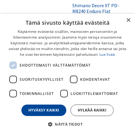
Shimano Deore XT PD-
M8240 Enduro Flat
S-Works Evade 4 MIPS
Polkimet
×
Tämä sivusto käyttää evästeitä
Uuden sukupolven täysin
Shimano DEORE XT PD-M8240
uudistettu S-Works Evade 4 on
maastopolkimet tarjoavat
Käytämme evästeitä sisällön, mainosten personointiin ja
entistäkin nopeampi, viileämpi
erinomaisen pidon, leveän
liikenteemme analysointiin. Jaamme myös tietoja sivustomme
ja mukavampi aerodynaaminen
kaksikoveran alustan ja
339,00
€
129,00
€
maantie- ja gravel-kypärä.
kestävän rakenteen trail- ja
käytöstäsi mainos- ja analytiikkakumppaneidemme kanssa, jotka
enduroajoon. Kevyet,
voivat yhdistää ne muihin tietoihin, jotka olet heille antanut tai joita
huollettavat ja pitkäikäiset
he ovat keränneet käyttäessäsi palveluitaan.
Lue lisää
polkimet aktiiviselle
maastopyöräilijälle.
EHDOTTOMASTI VÄLTTÄMÄTTÖMÄT
SUORITUSKYVYLLISET
KOHDENTAVAT
TOIMINNALLISET
LUOKITTELEMATTOMAT
HYVÄKSY KAIKKI
HYLKÄÄ KAIKKI
OXFORD Aqua Evo
Shimano Saint PD-G8040
NÄYTÄ TIEDOT
Adventure Daytripper
Flat Polkimet
Tankolaukku