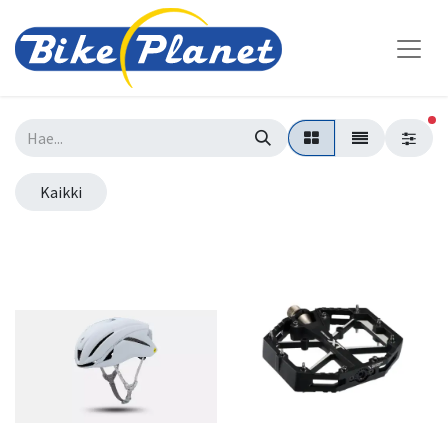
su
Kaikki