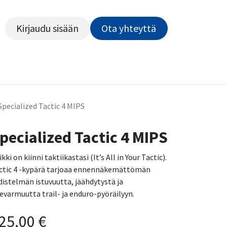
Kirjaudu sisään
Ota yhteyttä​​​​​​
Kiekot
Outlet
Pyörähuolto
Rahoitus
Työsu
Specialized Tactic 4 MIPS
pecialized Tactic 4 MIPS
kki on kiinni taktiikastasi (It’s All in Your Tactic).
ctic 4 -kypärä tarjoaa ennennäkemättömän
distelmän istuvuutta, jäähdytystä ja
sevarmuutta trail- ja enduro-pyöräilyyn.
25,00
€