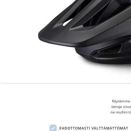
Käytämme e
tietoja siv
ne muihin ti
EHDOTTOMASTI VÄLTTÄMÄTTÖMÄT