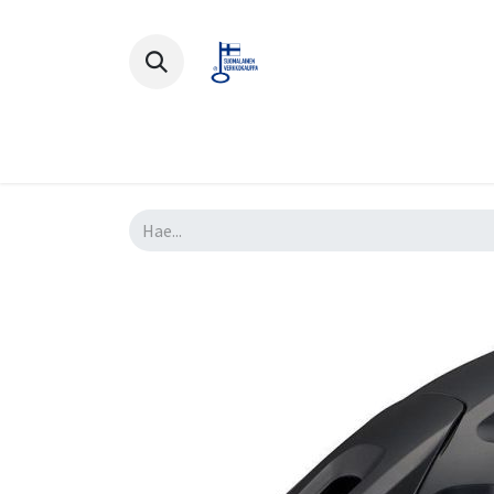
Polkupyörät
Ajovarusteet
Lisä