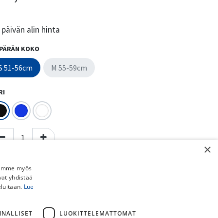
päivän alin hinta
PÄRÄN KOKO
S 51-56cm
M 55-59cm
RI
×
Lisää ostoskoriin
Osta nyt
Jaamme myös
vat yhdistää
Lisää toivelistalle
eluitaan.
Lue
Vertaa
NNALLISET
LUOKITTELEMATTOMAT