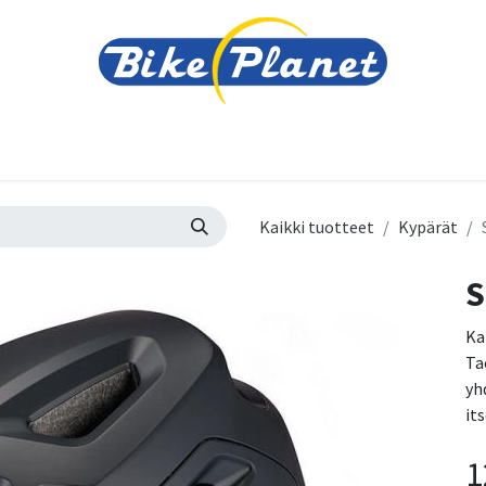
varusteet
Tarvikkeet
Varaosat
Renkaat ja 
Kaikki tuotteet
Kypärät
S
Kai
Ta
yh
it
1