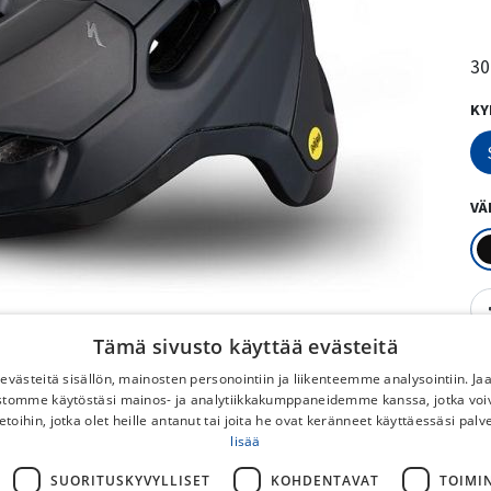
30
KY
VÄ
Tämä sivusto käyttää evästeitä
västeitä sisällön, mainosten personointiin ja liikenteemme analysointiin. 
ustomme käytöstäsi mainos- ja analytiikkakumppaneidemme kanssa, jotka voi
etoihin, jotka olet heille antanut tai joita he ovat keränneet käyttäessäsi palv
lisää
SUORITUSKYVYLLISET
KOHDENTAVAT
TOIMI