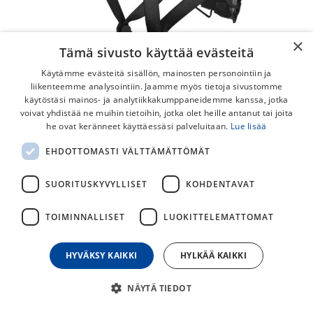
×
Tämä sivusto käyttää evästeitä
Käytämme evästeitä sisällön, mainosten personointiin ja
liikenteemme analysointiin. Jaamme myös tietoja sivustomme
käytöstäsi mainos- ja analytiikkakumppaneidemme kanssa, jotka
voivat yhdistää ne muihin tietoihin, jotka olet heille antanut tai joita
Smith Network MIPS
he ovat keränneet käyttäessäsi palveluitaan.
Lue lisää
Mielessäsi pyörii uusi reitti, polku, tuntematon määränpää.
EHDOTTOMASTI VÄLTTÄMÄTTÖMÄT
Smith Network on erinomainen ja monipuolinen kypärä
kaikkeen, mitä voit tehdä kahdella pyörällä. Innovatiiviset
SUORITUSKYVYLLISET
KOHDENTAVAT
ominaisuudet, kuten Koroyd® kennosto ja MIPS® kuori
TOIMINNALLISET
LUOKITTELEMATTOMAT
tarjoavat lisäsuojaa mahdollisia iskuja vastaan ja tuo
turvallisuutta pyöräilyyn.
HYVÄKSY KAIKKI
HYLKÄÄ KAIKKI
170,00
€
NÄYTÄ TIEDOT