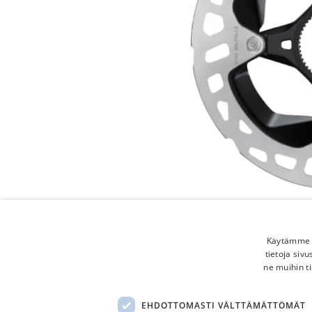
Käytämme e
tietoja siv
ne muihin ti
EHDOTTOMASTI VÄLTTÄMÄTTÖMÄT