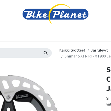
varusteet
Tarvikkeet
Varaosat
Renkaat ja 
Kaikki tuotteet
Jarrulevyt
Shimano XTR RT-MT900 Cent
S
C
J
Sh
vi