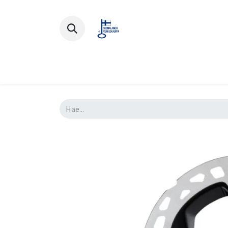
Polkupyörät
Ajovarusteet
Lisä