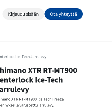
Kirjaudu sisään
Ota yhteyttä​​​​​​
Kiekot
Outlet
Pyörähuolto
Rahoitus
Työsu
erlock Ice-Tech Jarrulevy
himano XTR RT-MT900
enterlock Ice-Tech
arrulevy
imano XTR RT-MT900 Ice Tech Freeza
ilennyksellä varustettu jarrulevy.