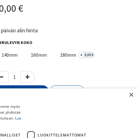
0,00
€
päivän alin hinta
RRULEVYN KOKO
140mm
160mm
180mm
+
9,00
€
Lisää ostoskoriin
Osta nyt
×
Lisää toivelistalle
Jaamme myös
vat yhdistää
Vertaa
eluitaan.
Lue
erkki
:
Shimano
NNALLISET
LUOKITTELEMATTOMAT