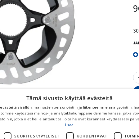
9
30
JA
Tämä sivusto käyttää evästeitä
västeitä sisällön, mainosten personointiin ja liikenteemme analysointiin. 
ustomme käytöstäsi mainos- ja analytiikkakumppaneidemme kanssa, jotka voi
etoihin, jotka olet heille antanut tai joita he ovat keränneet käyttäessäsi palv
lisää
M
SUORITUSKYVYLLISET
KOHDENTAVAT
TOIMI