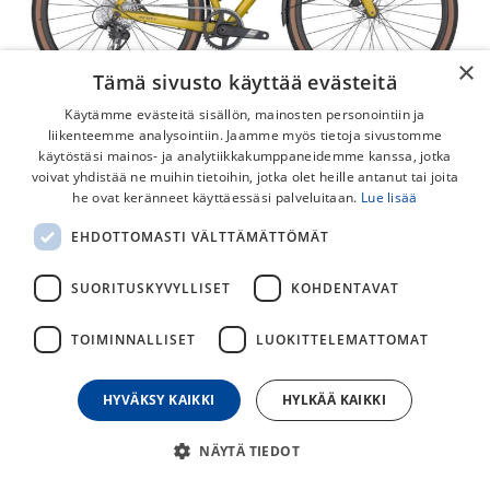
×
Tämä sivusto käyttää evästeitä
Käytämme evästeitä sisällön, mainosten personointiin ja
liikenteemme analysointiin. Jaamme myös tietoja sivustomme
käytöstäsi mainos- ja analytiikkakumppaneidemme kanssa, jotka
voivat yhdistää ne muihin tietoihin, jotka olet heille antanut tai joita
he ovat keränneet käyttäessäsi palveluitaan.
Lue lisää
EHDOTTOMASTI VÄLTTÄMÄTTÖMÄT
Scott Speedster Gravel 30 EQ
Laadukas, kevyt ja ketterä gravel-pyörä SRAM 1x12 -
SUORITUSKYVYLLISET
KOHDENTAVAT
vaihteistolla, hydraulisilla levyjarruilla ja loistavalla hinta-
laatusuhteella.
TOIMINNALLISET
LUOKITTELEMATTOMAT
Upea ja laadukas Scott Speedster Gravel on kestosuosikki
työmatkoille, hiekkateille, ympärivuotiseen ajeluun sekä
HYVÄKSY KAIKKI
HYLKÄÄ KAIKKI
mihin ikinä pyörää tarvitsetkaan.
NÄYTÄ TIEDOT
1 499,00
€
2 399,00
€