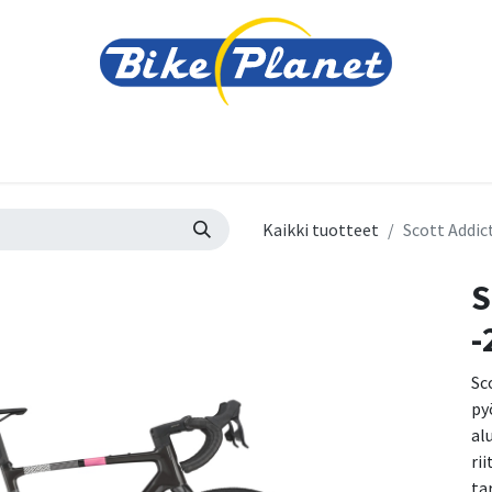
varusteet
Tarvikkeet
Varaosat
Renkaat ja 
Kaikki tuotteet
Scott Addict
S
-
Sc
py
al
ri
ta