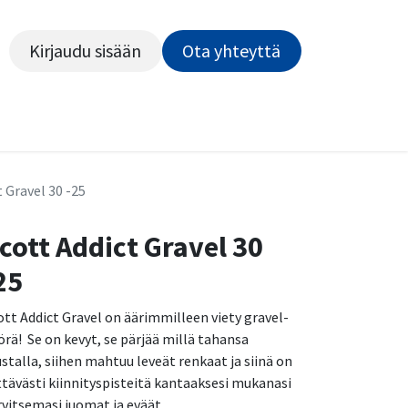
Kirjaudu sisään
Ota yhteyttä​​​​​​
Kiekot
Outlet
Pyörähuolto
Rahoitus
Työsu
 Gravel 30 -25
cott Addict Gravel 30
25
ott Addict Gravel on äärimmilleen viety gravel-
örä! Se on kevyt, se pärjää millä tahansa
ustalla, siihen mahtuu leveät renkaat ja siinä on
ittävästi kiinnityspisteitä kantaaksesi mukanasi
rvitsemasi juomat ja eväät.