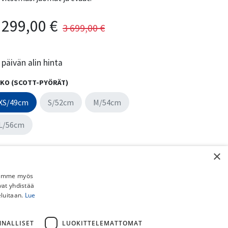
 299,00
€
3 699,00
€
päivän alin hinta
KO (SCOTT-PYÖRÄT)
XS/49cm
S/52cm
M/54cm
L/56cm
RI
×
Jaamme myös
vat yhdistää
eluitaan.
Lue
Lisää ostoskoriin
Osta nyt
NNALLISET
LUOKITTELEMATTOMAT