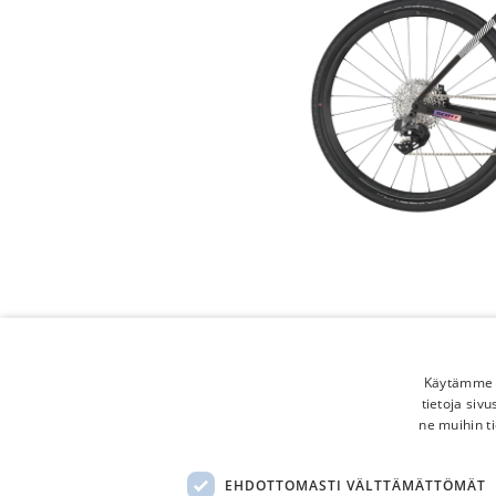
Käytämme e
tietoja siv
ne muihin ti
EHDOTTOMASTI VÄLTTÄMÄTTÖMÄT