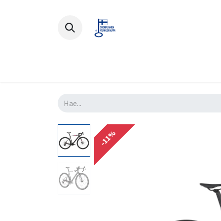
Polkupyörät
Ajovarusteet
Lisä
-11%