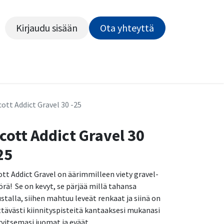
Kirjaudu sisään
Ota yhteyttä​​​​​​
Kiekot
Outlet
Pyörähuolto
Rahoitus
Työsu
cott Addict Gravel 30 -25
cott Addict Gravel 30
25
ott Addict Gravel on äärimmilleen viety gravel-
örä! Se on kevyt, se pärjää millä tahansa
ustalla, siihen mahtuu leveät renkaat ja siinä on
ittävästi kiinnityspisteitä kantaaksesi mukanasi
rvitsemasi juomat ja eväät.