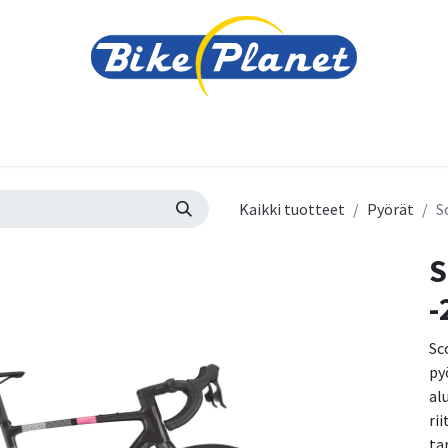
varusteet
Tarvikkeet
Varaosat
Renkaat ja 
Kaikki tuotteet
Pyörät
S
S
-
Sc
py
al
ri
ta