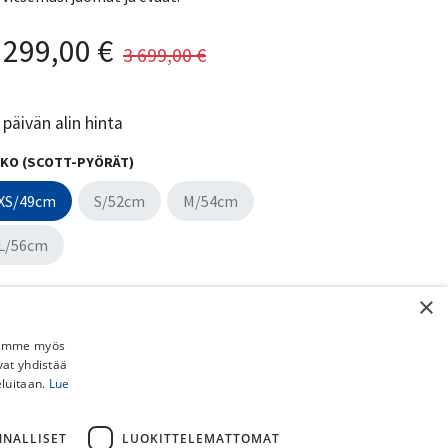
 299,00
€
3 699,00
€
päivän alin hinta
KO (SCOTT-PYÖRÄT)
XS/49cm
S/52cm
M/54cm
L/56cm
RI
×
Jaamme myös
vat yhdistää
eluitaan.
Lue
Lisää ostoskoriin
Osta nyt
NNALLISET
LUOKITTELEMATTOMAT