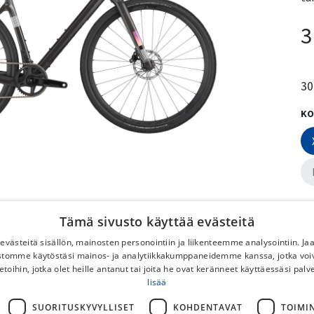
3
30
KO
VÄ
Tämä sivusto käyttää evästeitä
västeitä sisällön, mainosten personointiin ja liikenteemme analysointiin. 
ustomme käytöstäsi mainos- ja analytiikkakumppaneidemme kanssa, jotka voi
etoihin, jotka olet heille antanut tai joita he ovat keränneet käyttäessäsi palv
lisää
SUORITUSKYVYLLISET
KOHDENTAVAT
TOIMI