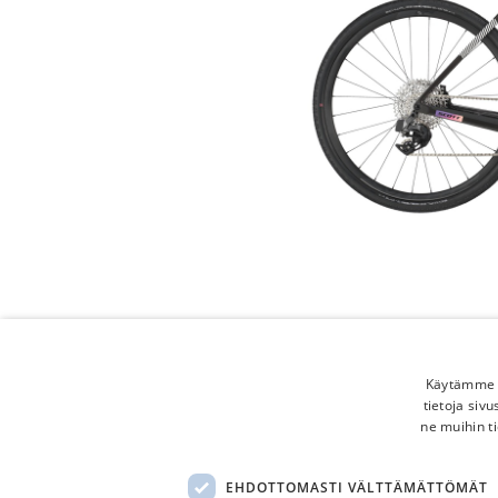
Käytämme e
tietoja siv
ne muihin ti
EHDOTTOMASTI VÄLTTÄMÄTTÖMÄT