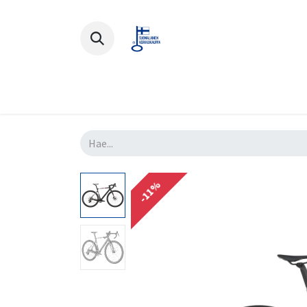
Polkupyörät
Ajovarusteet
Lisä
-11%