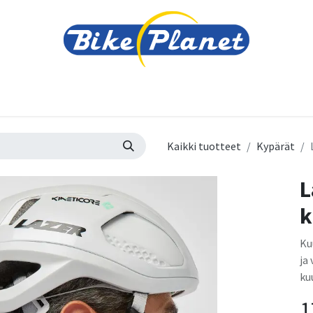
varusteet
Tarvikkeet
Varaosat
Renkaat ja 
Kaikki tuotteet
Kypärät
L
k
Ku
ja
ku
1