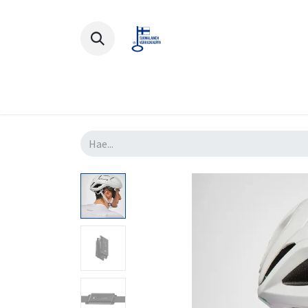
Polkupyörät
Ajovarusteet
Lisä