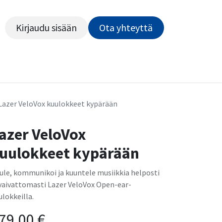
Kirjaudu sisään
Ota yhteyttä​​​​​​
Kiekot
Outlet
Pyörähuolto
Rahoitus
Työsu
Lazer VeloVox kuulokkeet kypärään
azer VeloVox
uulokkeet kypärään
ule, kommunikoi ja kuuntele musiikkia helposti
 vaivattomasti Lazer VeloVox Open-ear-
ulokkeilla.
79,00
€