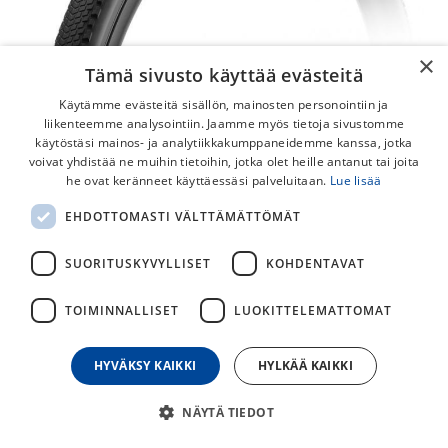
×
Tämä sivusto käyttää evästeitä
Käytämme evästeitä sisällön, mainosten personointiin ja
liikenteemme analysointiin. Jaamme myös tietoja sivustomme
käytöstäsi mainos- ja analytiikkakumppaneidemme kanssa, jotka
voivat yhdistää ne muihin tietoihin, jotka olet heille antanut tai joita
he ovat keränneet käyttäessäsi palveluitaan.
Lue lisää
EHDOTTOMASTI VÄLTTÄMÄTTÖMÄT
Pirelli Cinturato Gravel H Ulkorengas
Pirelli Cinturato Gravel H gravel-rengas on nopea ja kestävä
SUORITUSKYVYLLISET
KOHDENTAVAT
pistosuojattu tubeless ready rengas gravelpyörääsi.
TOIMINNALLISET
LUOKITTELEMATTOMAT
Cinturato™ Gravel Hard Terrain on gravelrengas, joka on
suunniteltu kovalle ja rullaavalle pinnalle, kuten hiekkateille
ja asfvaltille. Kuviointi on matalalla ja tiheällä nappulalla
HYVÄKSY KAIKKI
HYLKÄÄ KAIKKI
lisäten rullaavuutta ja kontaktipintaa nopeaan ajoon hiekka-
ja sorateillä.
NÄYTÄ TIEDOT