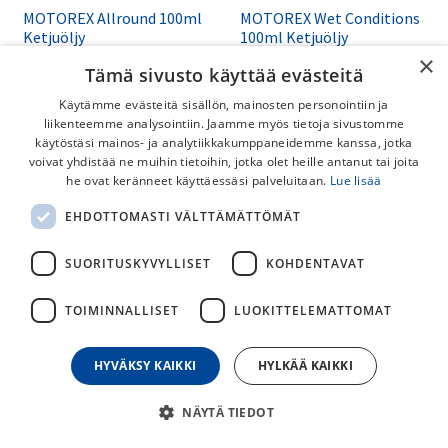
MOTOREX Allround 100ml
MOTOREX Wet Conditions
Ketjuöljy
100ml Ketjuöljy
×
Tämä sivusto käyttää evästeitä
12,00
€
12,00
€
Käytämme evästeitä sisällön, mainosten personointiin ja
liikenteemme analysointiin. Jaamme myös tietoja sivustomme
-32%
käytöstäsi mainos- ja analytiikkakumppaneidemme kanssa, jotka
voivat yhdistää ne muihin tietoihin, jotka olet heille antanut tai joita
he ovat keränneet käyttäessäsi palveluitaan.
Lue lisää
EHDOTTOMASTI VÄLTTÄMÄTTÖMÄT
SUORITUSKYVYLLISET
KOHDENTAVAT
TOIMINNALLISET
LUOKITTELEMATTOMAT
Shimano S-Phyre XC902
Maastokengät
HYVÄKSY KAIKKI
HYLKÄÄ KAIKKI
Shimano S-Phyre XC902
maastokengät ovat malliston
MOTOREX Dry Conditions
parasta antia. Nämä kilpatason
NÄYTÄ TIEDOT
100ml Ketjuöljy
kengät vievät sinut uudelle
tasolle!