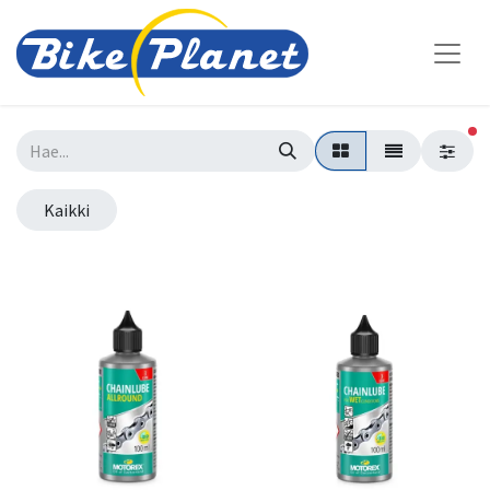
su
Kaikki