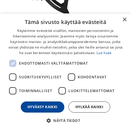
×
Tämä sivusto käyttää evästeitä
Käytämme evästeitä sisällön, mainosten personointiin ja
liikenteemme analysointiin. Jaamme myös tietoja sivustomme
käytöstäsi mainos- ja analytiikkakumppaneidemme kanssa, jotka
voivat yhdistää ne muihin tietoihin, jotka olet heille antanut tai joita
he ovat keränneet käyttäessäsi palveluitaan.
Lue lisää
Lazer Finch KinetiCore Unisize
EHDOTTOMASTI VÄLTTÄMÄTTÖMÄT
Lazer Finch KinetiCore on monipuolinen kypärä, josta löytyy
helposti säädettävä TurnFit säätö, KinetiCore suojaus ja
SUORITUSKYVYLLISET
KOHDENTAVAT
mahdollisuus Led-valaisimeen.
TOIMINNALLISET
LUOKITTELEMATTOMAT
75,00
€
HYVÄKSY KAIKKI
HYLKÄÄ KAIKKI
30
päivän alin hinta
NÄYTÄ TIEDOT
VÄRI