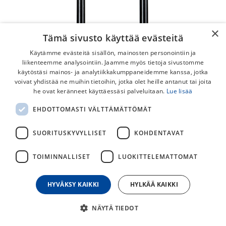
×
Tämä sivusto käyttää evästeitä
Käytämme evästeitä sisällön, mainosten personointiin ja
liikenteemme analysointiin. Jaamme myös tietoja sivustomme
käytöstäsi mainos- ja analytiikkakumppaneidemme kanssa, jotka
voivat yhdistää ne muihin tietoihin, jotka olet heille antanut tai joita
he ovat keränneet käyttäessäsi palveluitaan.
Lue lisää
Kryptonite Evolution 4 LS
EHDOTTOMASTI VÄLTTÄMÄTTÖMÄT
10.2x29.2cm U-lukko
SUORITUSKYVYLLISET
KOHDENTAVAT
Huippusuojaava Kryptonite Evolution 4 Series U-Lukko.
Mukana kiinnike, jolla saat lukon kulkemaan tukevasti
TOIMINNALLISET
LUOKITTELEMATTOMAT
pyörässä kiinni. Tämä lukko on normaalia pidempi malli.
110,00
€
HYVÄKSY KAIKKI
HYLKÄÄ KAIKKI
NÄYTÄ TIEDOT
30
päivän alin hinta