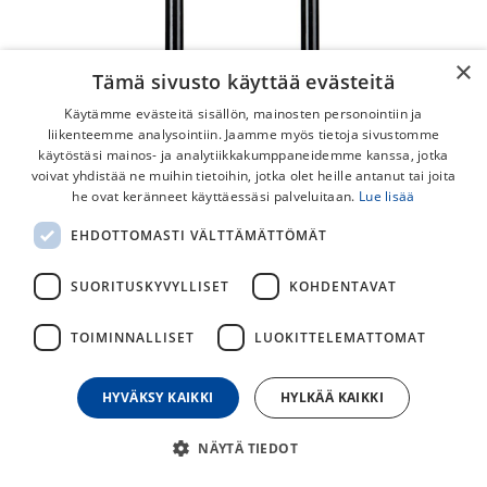
×
Tämä sivusto käyttää evästeitä
Käytämme evästeitä sisällön, mainosten personointiin ja
liikenteemme analysointiin. Jaamme myös tietoja sivustomme
käytöstäsi mainos- ja analytiikkakumppaneidemme kanssa, jotka
voivat yhdistää ne muihin tietoihin, jotka olet heille antanut tai joita
he ovat keränneet käyttäessäsi palveluitaan.
Lue lisää
Kryptonite Evolution 4 LS
EHDOTTOMASTI VÄLTTÄMÄTTÖMÄT
10.2x29.2cm U-lukko
SUORITUSKYVYLLISET
KOHDENTAVAT
Huippusuojaava Kryptonite Evolution 4 Series U-Lukko.
Mukana kiinnike, jolla saat lukon kulkemaan tukevasti
TOIMINNALLISET
LUOKITTELEMATTOMAT
pyörässä kiinni. Tämä lukko on normaalia pidempi malli.
110,00
€
HYVÄKSY KAIKKI
HYLKÄÄ KAIKKI
NÄYTÄ TIEDOT
30
päivän alin hinta