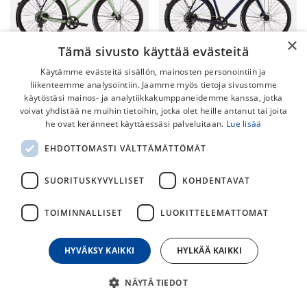
×
Tämä sivusto käyttää evästeitä
Käytämme evästeitä sisällön, mainosten personointiin ja
liikenteemme analysointiin. Jaamme myös tietoja sivustomme
Specialized Sirrus X 2.0 EQ
Specialized Sirrus X 2.0 EQ
käytöstäsi mainos- ja analytiikkakumppaneidemme kanssa, jotka
ST -26
-26
voivat yhdistää ne muihin tietoihin, jotka olet heille antanut tai joita
Sirrus X hybridipyörä tarjoaa
Sirrus X 2.0 EQ hybridipyörä
he ovat keränneet käyttäessäsi palveluitaan.
Lue lisää
mukavuutta, tehokkuutta ja
tarjoaa mukavuutta,
ketterää käsiteltävyyttä ja se
tehokkuutta ja ketterää
EHDOTTOMASTI VÄLTTÄMÄTTÖMÄT
loistaa niin päällysteellä,
käsiteltävyyttä ja se loistaa
1 099,00
€
1 099,00
€
maastossa, kuin kaikella
niin päällysteellä, maastossa,
näiden välillä.
kuin kaikella näiden välillä.
SUORITUSKYVYLLISET
KOHDENTAVAT
TOIMINNALLISET
LUOKITTELEMATTOMAT
HYVÄKSY KAIKKI
HYLKÄÄ KAIKKI
NÄYTÄ TIEDOT