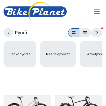
su
Pyörät
Sähköpyörät
Maantiepyörät
Gravelpyörä