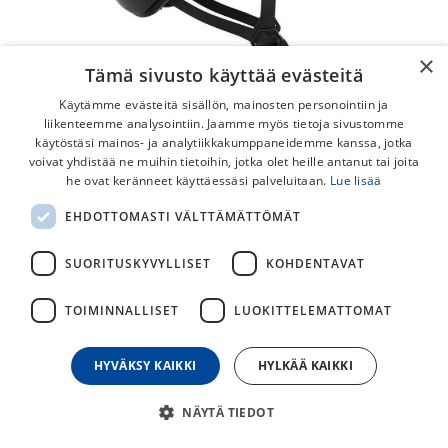
×
Tämä sivusto käyttää evästeitä
Käytämme evästeitä sisällön, mainosten personointiin ja
liikenteemme analysointiin. Jaamme myös tietoja sivustomme
käytöstäsi mainos- ja analytiikkakumppaneidemme kanssa, jotka
voivat yhdistää ne muihin tietoihin, jotka olet heille antanut tai joita
he ovat keränneet käyttäessäsi palveluitaan.
Lue lisää
EHDOTTOMASTI VÄLTTÄMÄTTÖMÄT
Lazer Nutz KinetiCore Musta 50-56cm
Tehokkaasti suojaava, mukava ja houkuttelevan näköinen
SUORITUSKYVYLLISET
KOHDENTAVAT
kypärä pienille pyöräilyn saloihin totutteleville polkijoille.
KidFit -sovitusjärjestelmän ansiosta kypärä on helppo ja
TOIMINNALLISET
LUOKITTELEMATTOMAT
nopea säätää lapsen päähän sopivaksi.
HYVÄKSY KAIKKI
HYLKÄÄ KAIKKI
29,00
€
59,00
€
NÄYTÄ TIEDOT