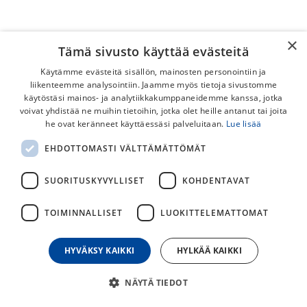
×
Tämä sivusto käyttää evästeitä
Käytämme evästeitä sisällön, mainosten personointiin ja
liikenteemme analysointiin. Jaamme myös tietoja sivustomme
käytöstäsi mainos- ja analytiikkakumppaneidemme kanssa, jotka
voivat yhdistää ne muihin tietoihin, jotka olet heille antanut tai joita
AXA Lukkopesä Musta Shimano
he ovat keränneet käyttäessäsi palveluitaan.
Lue lisää
EHDOTTOMASTI VÄLTTÄMÄTTÖMÄT
29,00
€
SUORITUSKYVYLLISET
KOHDENTAVAT
30
päivän alin hinta
TOIMINNALLISET
LUOKITTELEMATTOMAT
HYVÄKSY KAIKKI
HYLKÄÄ KAIKKI
Lisää ostoskoriin
Osta nyt
NÄYTÄ TIEDOT
Lisää toivelistalle