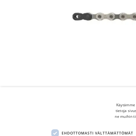
Käytämme e
tietoja siv
ne muihin ti
EHDOTTOMASTI VÄLTTÄMÄTTÖMÄT