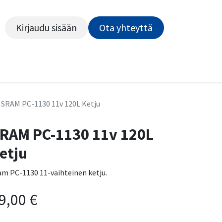
Kirjaudu sisään
Ota yhteyttä​​​​​​
Kiekot
Outlet
Pyörähuolto
Rahoitus
Työsu
SRAM PC-1130 11v 120L Ketju
RAM PC-1130 11v 120L
etju
am PC-1130 11-vaihteinen ketju.
9,00
€