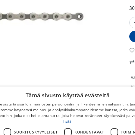
30
V
Ke
Tämä sivusto käyttää evästeitä
M
västeitä sisällön, mainosten personointiin ja liikenteemme analysointiin. 
ustomme käytöstäsi mainos- ja analytiikkakumppaneidemme kanssa, jotka voi
No
etoihin, jotka olet heille antanut tai joita he ovat keränneet käyttäessäsi palv
lisää
To
No
SUORITUSKYVYLLISET
KOHDENTAVAT
TOIMI