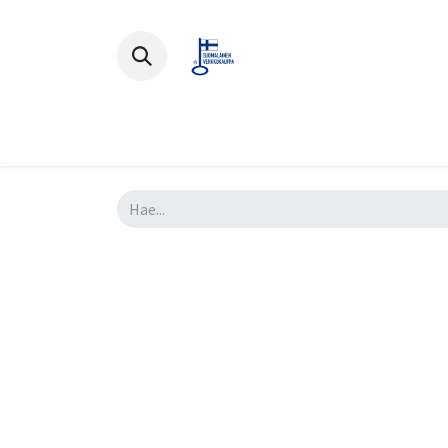
Polkupyörät
Ajovarusteet
Lisä