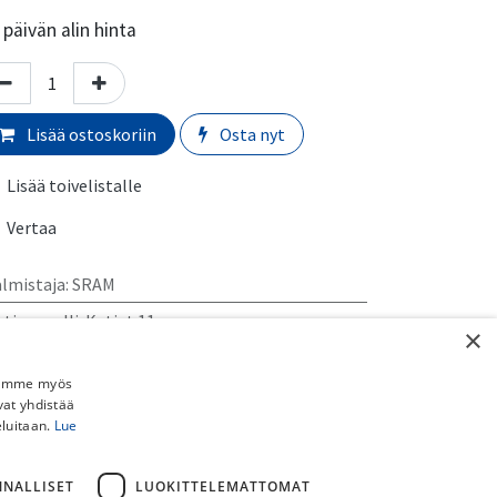
päivän alin hinta
Lisää ostoskoriin
Osta nyt
Lisää toivelistalle
Vertaa
almistaja
:
SRAM
tjun malli
:
Ketjut 11-v
×
erkki
:
SRAM
Jaamme myös
vat yhdistää
rmaali toimitusaika:
​​​2-5 arkipäivää
eluitaan.
Lue
imituskulut:
uto myymälästä:
​​​​​Ilmainen
NNALLISET
LUOKITTELEMATTOMAT