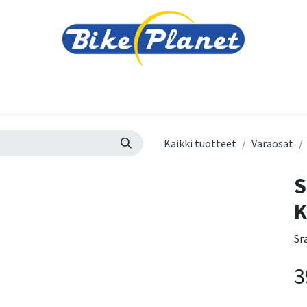
varusteet
Tarvikkeet
Varaosat
Renkaat ja 
Kaikki tuotteet
Varaosat
S
K
Sr
3