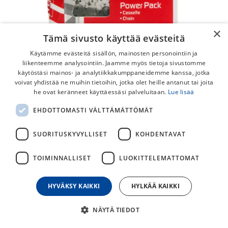
×
Tämä sivusto käyttää evästeitä
Käytämme evästeitä sisällön, mainosten personointiin ja
liikenteemme analysointiin. Jaamme myös tietoja sivustomme
käytöstäsi mainos- ja analytiikkakumppaneidemme kanssa, jotka
voivat yhdistää ne muihin tietoihin, jotka olet heille antanut tai joita
he ovat keränneet käyttäessäsi palveluitaan.
Lue lisää
SRAM Power Pack PG-730/PC-830 12-
EHDOTTOMASTI VÄLTTÄMÄTTÖMÄT
32t 7v Pakka & Ketju
SUORITUSKYVYLLISET
KOHDENTAVAT
Sram Power Pack sisältää PG-730 pakan ja PC-830 ketjun. 7v
TOIMINNALLISET
LUOKITTELEMATTOMAT
39,00
€
HYVÄKSY KAIKKI
HYLKÄÄ KAIKKI
30
päivän alin hinta
NÄYTÄ TIEDOT